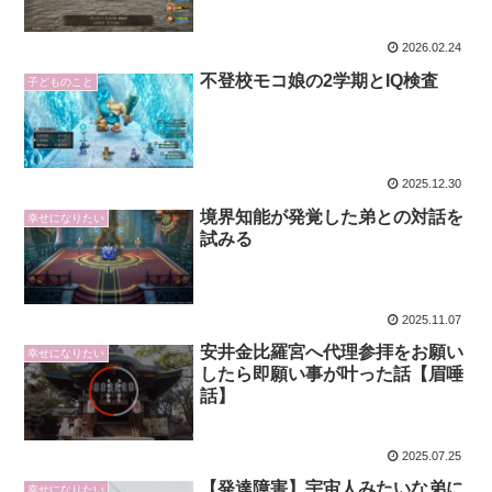
2026.02.24
不登校モコ娘の2学期とIQ検査
子どものこと
2025.12.30
境界知能が発覚した弟との対話を
幸せになりたい
試みる
2025.11.07
安井金比羅宮へ代理参拝をお願い
幸せになりたい
したら即願い事が叶った話【眉唾
話】
2025.07.25
【発達障害】宇宙人みたいな弟に
幸せになりたい