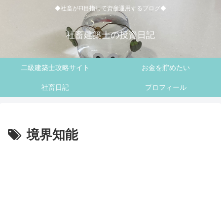
◆社畜がFI目指して資産運用するブログ◆
社畜建築士の投資日記
二級建築士攻略サイト
お金を貯めたい
社畜日記
プロフィール
境界知能