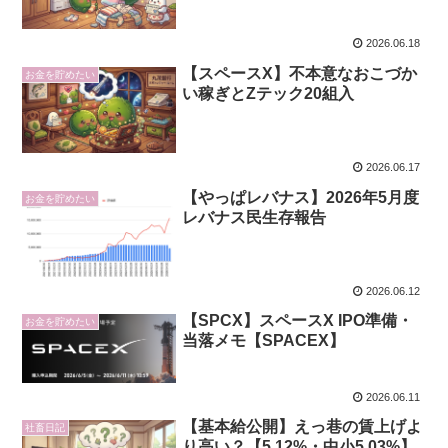
2026.06.18
【スペースX】不本意なおこづか
お金を貯めたい
い稼ぎとZテック20組入
2026.06.17
【やっぱレバナス】2026年5月度
お金を貯めたい
レバナス民生存報告
2026.06.12
【SPCX】スペースX IPO準備・
お金を貯めたい
当落メモ【SPACEX】
2026.06.11
【基本給公開】えっ巷の賃上げよ
社畜日記
り高い？【5.12%・中小5.03%】