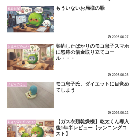
もういないお局様の罪
社畜日記
2026.06.27
契約したばかりのモコ息子スマホ
お金を貯めたい
に怒涛の借金取り立てコー
ル・・・
2026.06.26
モコ息子氏、ダイエットに目覚め
子どものこと
てしまう
2026.06.22
【ガス衣類乾燥機】乾太くん導入
好きな家に住みたい
後1年半レビュー【ランニングコ
スト】