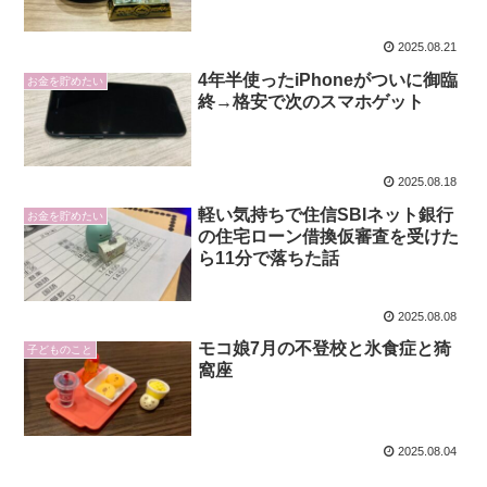
2025.08.21
4年半使ったiPhoneがついに御臨
お金を貯めたい
終→格安で次のスマホゲット
2025.08.18
軽い気持ちで住信SBIネット銀行
お金を貯めたい
の住宅ローン借換仮審査を受けた
ら11分で落ちた話
2025.08.08
モコ娘7月の不登校と氷食症と猗
子どものこと
窩座
2025.08.04