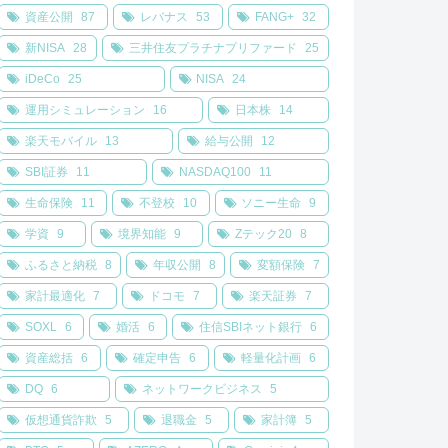
資産公開
87
レバナス
53
FANG+
32
新NISA
28
三井住友プラチナプリファード
25
iDeCo
25
NISA
24
運用シミュレーション
16
日本株
14
楽天モバイル
13
給与公開
12
SBI証券
11
NASDAQ100
11
生命保険
11
不登校
10
ソニー生命
9
学資
9
境界知能
9
Zテック20
8
ふるさと納税
8
年収公開
8
変額保険
7
家計最適化
7
ドコモ
7
楽天証券
7
SOXL
6
婚活
6
住信SBIネット銀行
6
資産総括
6
確定申告
6
軽量化計画
6
DQ
6
ネットワークビジネス
5
仮想通貨詐欺
5
退職金
5
家計簿
5