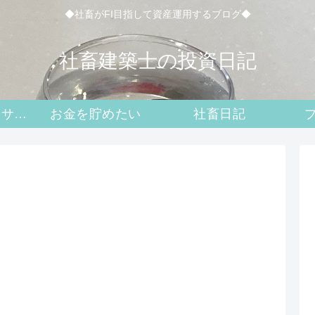
◆社畜がFI目指して資産運用するブログ◆
社畜建築士の投資日記
二級建築士攻略サイト
お金を貯めたい
社畜日記