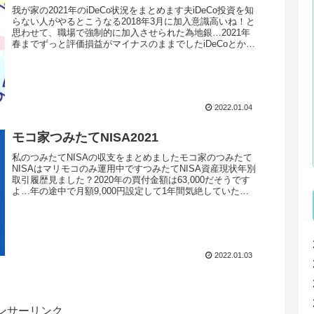
我が家の2021年のiDeCo状況をまとめます夫iDeCo投資を知
らない人がやるとこうなる2018年3月に加入意識高いね！と
思わせて、職場で強制的に加入させられた為地銀…2021年
春までずっと評価損益がマイナスのままでしたiDeCoとか毒
に...
2022.01.04
モコ家つみたてNISA2021
私のつみたてNISAの収支をまとめましたモコ家のつみたて
NISAはマリモコのみ運用中ですつみたてNISA資産現状年別
取引履歴見ました？2020年の買付金額は63,000だそうです
よ…年の途中で月額9,000円設定して1年間気絶していたん
です...
2022.01.03
ンサーリンク