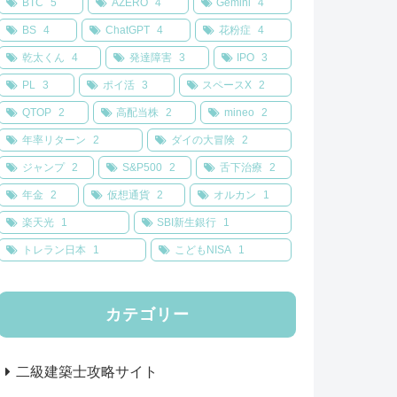
BTC
5
AZERO
4
Gemini
4
BS
4
ChatGPT
4
花粉症
4
乾太くん
4
発達障害
3
IPO
3
PL
3
ポイ活
3
スペースX
2
QTOP
2
高配当株
2
mineo
2
年率リターン
2
ダイの大冒険
2
ジャンプ
2
S&P500
2
舌下治療
2
年金
2
仮想通貨
2
オルカン
1
楽天光
1
SBI新生銀行
1
トレラン日本
1
こどもNISA
1
カテゴリー
二級建築士攻略サイト