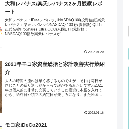
大和レバナス/楽天レバナス2ヶ月観察レポ
ート
大和レバナス：iFreeレバレッジNASDAQ100(投資信託)楽天
レバナス：楽天レバレッジNASDAQ-100 (投資信託) QLD：
正式名称ProShares Ultra QQQ(米国ETF)元指数：
NASDAQ100指数楽天レバナスが...
2022.01.20
2021年モコ家資産総括と家計改善実行策紹
介
大人の時間の流れは早く感じるものですが、それは毎日が
同じことの繰り返しだからって説があるみたいですね2021
年は個人的に非常に充実していました投資に本腰を入れて
から、給料日や積立の約定日が楽しみになり、また米国の
市場がどう動くのかわくわくし...
2022.01.16
モコ家iDeCo2021