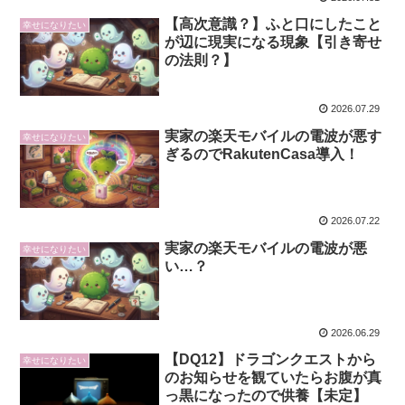
【高次意識？】ふと口にしたこと
幸せになりたい
が辺に現実になる現象【引き寄せ
の法則？】
2026.07.29
実家の楽天モバイルの電波が悪す
幸せになりたい
ぎるのでRakutenCasa導入！
2026.07.22
実家の楽天モバイルの電波が悪
幸せになりたい
い…？
2026.06.29
【DQ12】ドラゴンクエストから
幸せになりたい
のお知らせを観ていたらお腹が真
っ黒になったので供養【未定】