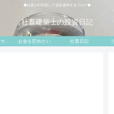
◆社畜がFI目指して資産運用するブログ◆
社畜建築士の投資日記
二級建築士攻略サイト
お金を貯めたい
社畜日記