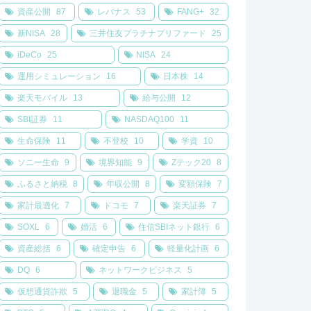
資産公開
87
レバナス
53
FANG+
32
新NISA
28
三井住友プラチナプリファード
25
iDeCo
25
NISA
24
運用シミュレーション
16
日本株
14
楽天モバイル
13
給与公開
12
SBI証券
11
NASDAQ100
11
生命保険
11
不登校
10
学資
10
ソニー生命
9
境界知能
9
Zテック20
8
ふるさと納税
8
年収公開
8
変額保険
7
家計最適化
7
ドコモ
7
楽天証券
7
SOXL
6
婚活
6
住信SBIネット銀行
6
資産総括
6
確定申告
6
軽量化計画
6
DQ
6
ネットワークビジネス
5
仮想通貨詐欺
5
退職金
5
家計簿
5