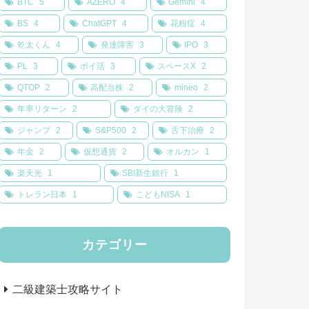
BTC
5
AZERO
4
Gemini
4
BS
4
ChatGPT
4
花粉症
4
乾太くん
4
発達障害
3
IPO
3
PL
3
ポイ活
3
スペースX
2
QTOP
2
高配当株
2
mineo
2
年率リターン
2
ダイの大冒険
2
ジャンプ
2
S&P500
2
舌下治療
2
年金
2
仮想通貨
2
オルカン
1
楽天光
1
SBI新生銀行
1
トレラン日本
1
こどもNISA
1
カテゴリー
二級建築士攻略サイト