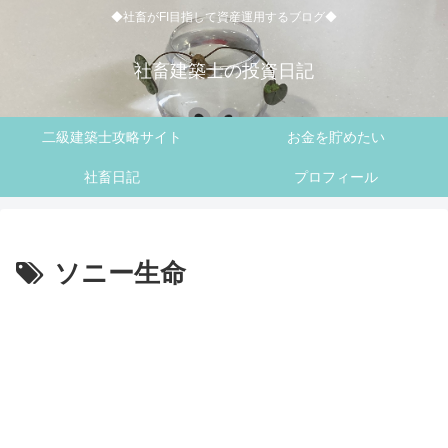
◆社畜がFI目指して資産運用するブログ◆
社畜建築士の投資日記
二級建築士攻略サイト
お金を貯めたい
社畜日記
プロフィール
ソニー生命