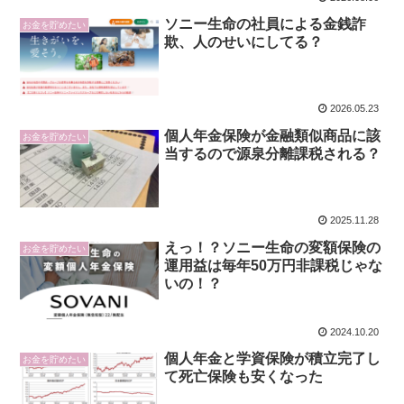
ソニー生命の社員による金銭詐
お金を貯めたい
欺、人のせいにしてる？
2026.05.23
個人年金保険が金融類似商品に該
お金を貯めたい
当するので源泉分離課税される？
2025.11.28
えっ！？ソニー生命の変額保険の
お金を貯めたい
運用益は毎年50万円非課税じゃな
いの！？
2024.10.20
個人年金と学資保険が積立完了し
お金を貯めたい
て死亡保険も安くなった