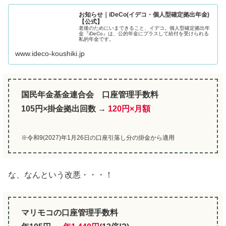
お知らせ｜iDeCo(イデコ・個人型確定拠出年金)
【公式】
老後のためにいまできること、イデコ。個人型確定拠出年
金『iDeCo』は、公的年金にプラスして給付を受けられる
私的年金です。
www.ideco-koushiki.jp
国民年金基金連合会
口座管理手数料
105円×掛金拠出回数 →
120円×月額
※
令和9(2027)年1月26日の口座引落し分の掛金から適用
な、なんという改悪・・・！
マリモコの口座管理手数料