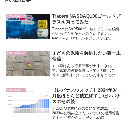
Tracers NASDAQ100ゴールドプ
お金を貯めたい
ラスを買ってみた！
TracersのS&P500ゴールドプラスの成績
がとっても良かったみたいですよね！
NASDAQ100ゴールドプラスが出た...
子どもの保険を解約したい第一生
お金を貯めたい
命編
モコ家はある程度貯蓄が出来てきたの
で、家族の医療保険は不要と判断して
徐々に解約していっています今までの医
療保険解約経緯モ...
【レバナスウォッチ】2024年04
お金を貯めたい
月度ほとんど積立終了したレバナ
スのその後
※2024/04/30時点の金額です2021年～
2023年に積み立てたレバナスの運用報告
です2024年からは、子どもの口...