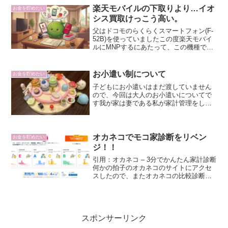
楽天モバイルの下取りより…イオ
お金を貯めたい
シス買取けっこう高い。
父はドコモのらくらくスマートフォン(F-
52B)を使っていましたこの度楽天モバイ
ルにMNPするにあたって、この機種では
楽...
お小遣い制について
お金を貯めたい
子どもにお小遣いはまだ渡していません
ので、今回は大人のお小遣いについてで
す我が家は妻である私が家計管理をし、
夫にお小遣い...
オカネコでモコ家診断をリベン
お金を貯めたい
ジ！！
引用：オカネコ – 3分でかんたん家計診断
何かの拍子のオカネコのサイトにアクセ
スしたので、またオカネコの比較診断を
やって...
スポンサーリンク