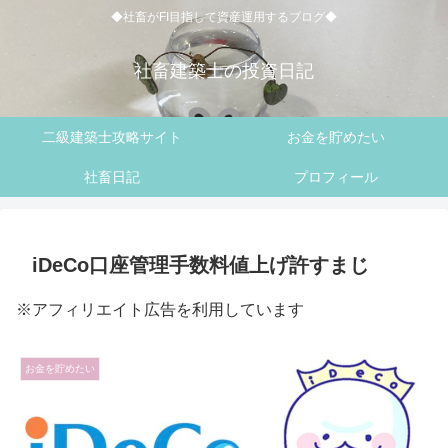
◆社畜がFI目指して資産運用するブログ◆
社畜建築士の投資日記
二級建築士攻略サイト
お金を貯めたい
社畜日記
プロフィール
iDeCo口座管理手数料値上げ許すまじ
※アフィリエイト広告を利用しています
お金を貯めたい