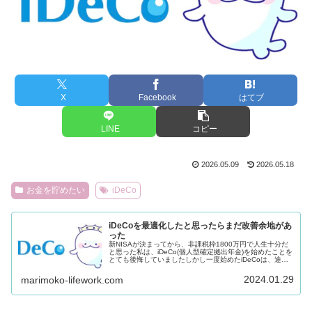
X
Facebook
はてブ
LINE
コピー
2026.05.09
2026.05.18
お金を貯めたい
iDeCo
iDeCoを最適化したと思ったらまだ改善余地があ
った
新NISAが決まってから、非課税枠1800万円で人生十分だ
と思った私は、iDeCo(個人型確定拠出年金)を始めたことを
とても後悔していましたしかし一度始めたiDeCoは、途中
で辞めることができませんそれならばと、掛金を最低額に
して最適化を図…
2024.01.29
marimoko-lifework.com