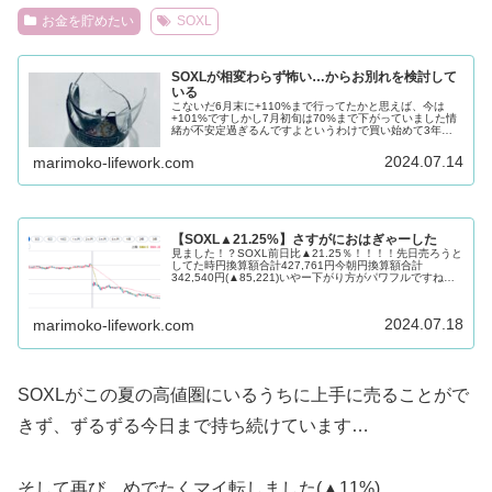
お金を貯めたい
SOXL
SOXLが相変わらず怖い…からお別れを検討して
いる
こないだ6月末に+110%まで行ってたかと思えば、今は
+101%ですしかし7月初旬は70%まで下がっていました情
緒が不安定過ぎるんですよというわけで買い始めて3年、
涙目で握り続けて2年、めでたく私のSOXLが2倍になりま
したもう一度言います...
2024.07.14
marimoko-lifework.com
【SOXL▲21.25%】さすがにおはぎゃーした
見ました！？SOXL前日比▲21.25％！！！！先日売ろうと
してた時円換算額合計427,761円今朝円換算額合計
342,540円(▲85,221)いやー下がり方がパワフルですね！
投資信託は明日の基準価額が非常に辛いことになるでしょ
う！戦々恐...
2024.07.18
marimoko-lifework.com
SOXLがこの夏の高値圏にいるうちに上手に売ることがで
きず、ずるずる今日まで持ち続けています…
そして再び、めでたくマイ転しました(▲11%)