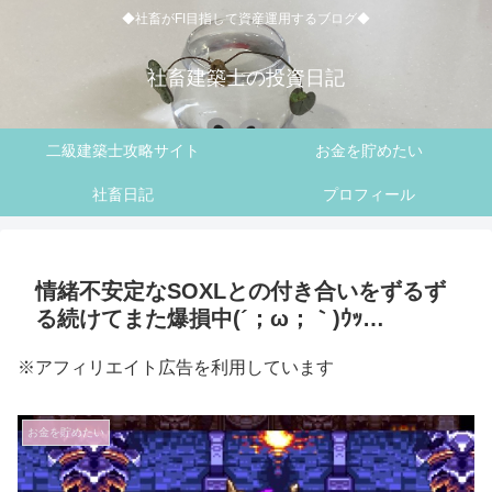
◆社畜がFI目指して資産運用するブログ◆
社畜建築士の投資日記
二級建築士攻略サイト
お金を貯めたい
社畜日記
プロフィール
情緒不安定なSOXLとの付き合いをずるず
る続けてまた爆損中(´；ω；｀)ｳｯ…
※アフィリエイト広告を利用しています
お金を貯めたい