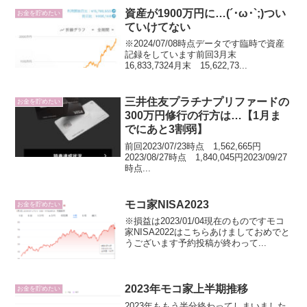
資産が1900万円に…(´･ω･`;)つい
お金を貯めたい
ていけてない
※2024/07/08時点データです臨時で資産
記録をしています前回3月末
16,833,7324月末 15,622,73...
三井住友プラチナプリファードの
お金を貯めたい
300万円修行の行方は…【1月ま
でにあと3割弱】
前回2023/07/23時点 1,562,665円
2023/08/27時点 1,840,045円2023/09/27
時点...
モコ家NISA2023
お金を貯めたい
※損益は2023/01/04現在のものですモコ
家NISA2022はこちらあけましておめでと
うございます予約投稿が終わって...
2023年モコ家上半期推移
お金を貯めたい
2023年ももう半分終わってしまいました