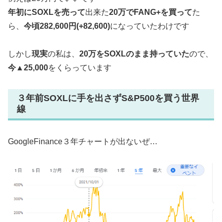
年初にSOXLを売って
出来た
20万でFANG+を買って
た
ら、
今頃282,600円(+82,600)
になっていたわけです
しかし
現実
の私は、
20万をSOXLのまま持っていた
ので、
今▲25,000
をくらっています
３年前SOXLに手を出さずS&P500を買う世界
線
GoogleFinance３年チャートが出ないぜ…