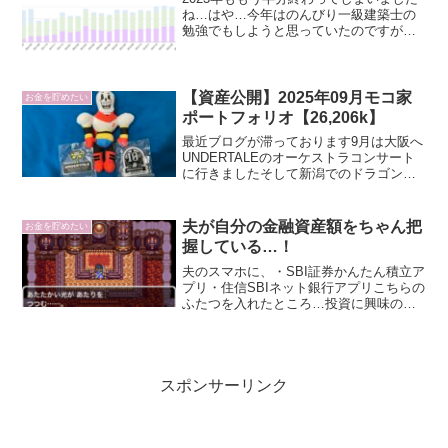
ね…はや…今年はのんびり一級建築士の
勉強でもしようと思っていたのですが、
PTAの...
【資産公開】2025年09月モコ家
お金を貯めたい
ポートフォリオ【26,206k】
最近ブログが滞っております9月は大阪へ
UNDERTALEのオーケストラコンサート
に行きましたそして新潟でのドラゴンク
エス...
夫が自分の金融資産額をちゃん把
お金を貯めたい
握している…！
夫のスマホに、・SBI証券かんたん積立ア
プリ・住信SBIネット銀行アプリこちらの
ふたつを入れたところ…投資に興味のな
かっ...
スポンサーリンク