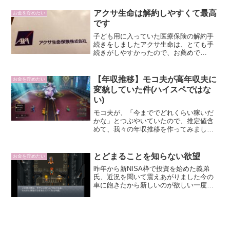
アクサ生命は解約しやすくて最高
お金を貯めたい
です
子ども用に入っていた医療保険の解約手
続きをしましたアクサ生命は、とても手
続きがしやすかったので、お薦めで
す！！日本の保険...
【年収推移】モコ夫が高年収夫に
お金を貯めたい
変貌していた件(ハイスペではな
い)
モコ夫が、「今まででどれくらい稼いだ
かな」とつぶやいていたので、推定値含
めて、我々の年収推移を作ってみました
年収推移の作...
とどまることを知らない欲望
お金を貯めたい
昨年から新NISA枠で投資を始めた義弟
氏、近況を聞いて震えあがりました今の
車に飽きたから新しいのが欲しい一度車
検に通した...