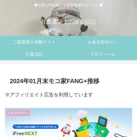
◆社畜がFI目指して資産運用するブログ◆
社畜建築士の投資日記
二級建築士攻略サイト
お金を貯めたい
社畜日記
プロフィール
2024年01月末モコ家FANG+推移
※アフィリエイト広告を利用しています
お金を貯めたい