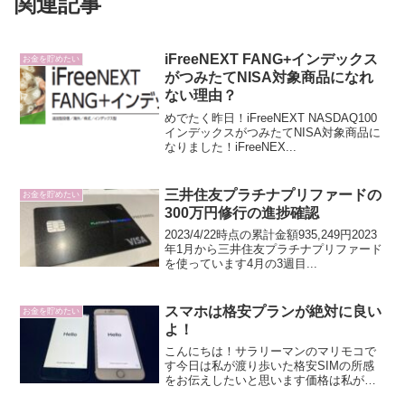
関連記事
iFreeNEXT FANG+インデックス
お金を貯めたい
がつみたてNISA対象商品になれ
ない理由？
めでたく昨日！iFreeNEXT NASDAQ100
インデックスがつみたてNISA対象商品に
なりました！iFreeNEX...
三井住友プラチナプリファードの
お金を貯めたい
300万円修行の進捗確認
2023/4/22時点の累計金額935,249円2023
年1月から三井住友プラチナプリファード
を使っています4月の3週目...
スマホは格安プランが絶対に良い
お金を貯めたい
よ！
こんにちは！サラリーマンのマリモコで
す今日は私が渡り歩いた格安SIMの所感
をお伝えしたいと思います価格は私が契
約していた...