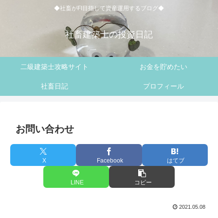
◆社畜がFI目指して資産運用するブログ◆
社畜建築士の投資日記
二級建築士攻略サイト
お金を貯めたい
社畜日記
プロフィール
お問い合わせ
X
Facebook
はてブ
LINE
コピー
2021.05.08