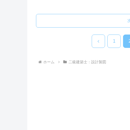
前
1
へ
ホーム
二級建築士：設計製図