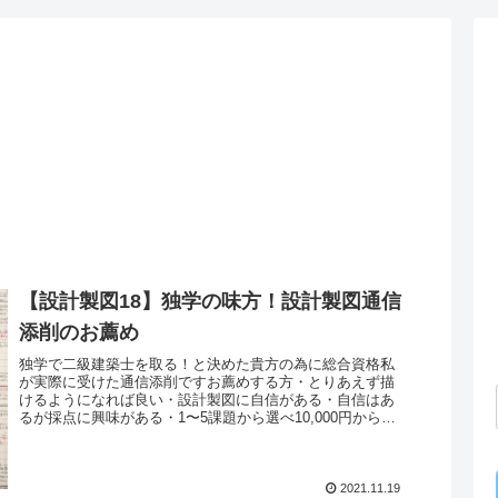
【設計製図18】独学の味方！設計製図通信
添削のお薦め
独学で二級建築士を取る！と決めた貴方の為に総合資格私
が実際に受けた通信添削ですお薦めする方・とりあえず描
けるようになれば良い・設計製図に自信がある・自信はあ
るが採点に興味がある・1〜5課題から選べ10,000円からと
財布に優しい・採点図の返...
2021.11.19