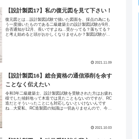
【設計製図17】私の復元図を見て下さい！
復元図とは…設計製図試験で描いた図面を、採点の為にも
う一度描いたものである二級建築士の設計製図試験が9月、
合否通知が12月、長いですよね…受かってる？落ちてる？
と考え始めると頭がおかしくなりませんか？製図試験が終
わってからと言うもの、渾身の...
2021.11.09
【設計製図16】総合資格の通信添削を余す
ことなく伝えたい
令和3年二級建築士、設計製図試験を受験された方はお疲れ
様でした傾斜地って木造では見たこともないのですが、RC
造だとそういったことにも対応しないといけないんです
ね…大変私、RC造製図の知識は一切ありませんので、今年
の試験には触れず…今回は、昨...
2021.10.03