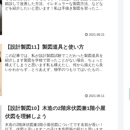
錯誤して改善した方法、イレギュラーな製図方法、などな
どを紹介したいと思います！私は手描き製図を習ったこと
がありませんので、大体自己流です...
2021.08.21
【設計製図11】製図道具と使い方
この記事では、私が設計製図試験でこだわった製図道具を
紹介します製図を学校で習ったことがない場合、ちょっと
構えてしまうと思います私も構えたし、何から揃えたら良
いかわからず…とりあえず、独学のつもりではいたもの
の、日建学院の製図ガイダンスに参加...
2021.08.11
【設計製図10】木造の2階床伏図兼1階小屋
伏図を理解しよう
木造の2階床伏図兼1階小屋伏図についてです名前が長い！
以下、伏図と言いますこの子は木造図面の肝だと思います