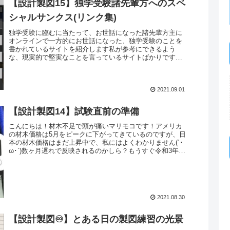
【設計製図15】独学受験諸先輩方へのスペ
シャルサンクス(リンク集)
独学受験に臨むに当たって、お世話になった諸先輩方主に
オンラインで一方的にお世話になった、独学受験のことを
書かれているサイトを紹介します私が参考にできるよう
な、現実的で堅実なことを言っているサイトばかりですオ
ンライン編独学のオススメさん201...
2021.09.01
【設計製図14】試験直前の準備
こんにちは！材木不足で頭が痛いマリモコです！アメリカ
の材木価格は5月をピークに下がってきているのですが、日
本の材木価格はまだ上昇中で、私にはよくわかりません(´･
ω･`)数ヶ月遅れで反映されるのかしら？もうすぐ令和3年の
設計製図試験ですね！...
2021.08.30
【設計製図♾】とある日の製図練習の光景