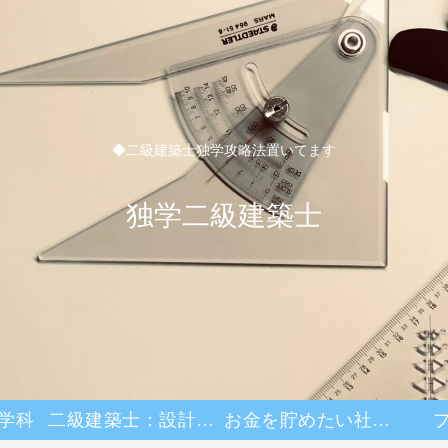
◆二級建築士独学攻略法置いてます
独学二級建築士
学科
二級建築士：設計製図
お金を貯めたい社畜日記