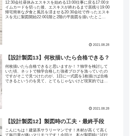
12:30会社昼休みエスキスを始める13:00仕事に戻る17:00タ
イムカードを切った後、エスキスが終わるまで居残り19:00
帰宅簡単な夕食と風呂を済ませる20:30会社で作ったエスキ
スを元に製図開始22:001階と2階の平面図を描いたとこ...
2021.08.28
【設計製図13】何枚描いたら合格できる？
何枚描いたら合格できると思いますか！？独学を検討して
いた頃、ネットで独学合格した強者ブログを漁っていたの
ですがそこで見つけたのが、1日に一式図を1枚描けば合格
できるというのを見て、とてもじゃないけど現実的ではな
いと思いました1枚4時間程、描...
2021.08.28
【設計製図12】製図時の工夫・最終手段
こんにちは！建築系サラリーマンです！木材が高くて高く
て毎日胃が痛いマリモコです！今回は、私が製図時に試行