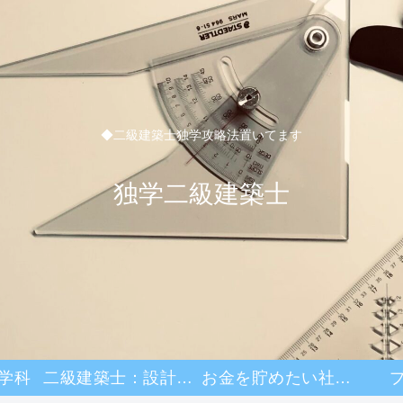
◆二級建築士独学攻略法置いてます
独学二級建築士
学科
二級建築士：設計製図
お金を貯めたい社畜日記