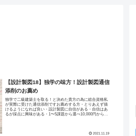
【設計製図18】独学の味方！設計製図通信
添削のお薦め
独学で二級建築士を取る！と決めた貴方の為に総合資格私
が実際に受けた通信添削ですお薦めする方・とりあえず描
けるようになれば良い・設計製図に自信がある・自信はあ
るが採点に興味がある・1〜5課題から選べ10,000円からと
財布に優しい・採点図の返...
2021.11.19