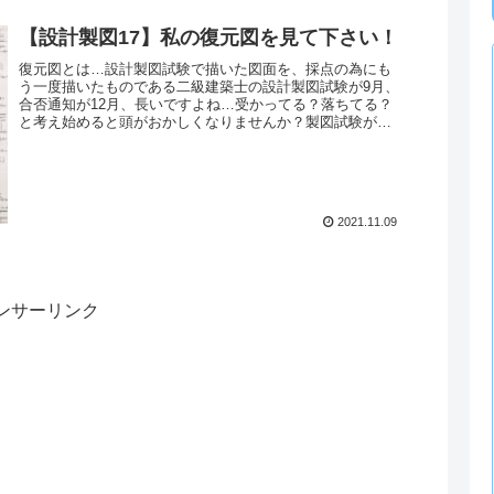
【設計製図17】私の復元図を見て下さい！
復元図とは…設計製図試験で描いた図面を、採点の為にも
う一度描いたものである二級建築士の設計製図試験が9月、
合否通知が12月、長いですよね…受かってる？落ちてる？
と考え始めると頭がおかしくなりませんか？製図試験が終
わってからと言うもの、渾身の...
2021.11.09
ンサーリンク