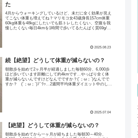
た
4月からウォーキングしているけど、未だに全く効果が見え
てこない体重も増えてね？マリモコ女43歳身長157cm体重
60kg体重を48kgにしたいでも筋トレしたくない、空腹を我
慢したくない毎日4kmを1時間で歩いてるたんぱく質69g/脂
質46g...
2025.08.23
続【絶望】どうして体重が減らないの？
朝散歩を始めて2ヶ月半が経過しました毎朝60分、6,000歩
ほど歩いています距離にして約4kmです…やっぱり全く体
重が減らないんですけどなんでですか？(´；ω；`)なんでで
すか？ (´；ω；`)ﾌﾞﾜｯ…2週間平均体重ダイエット中のしゃ
べる...
2025.07.04
【絶望】どうして体重が減らないの？
朝散歩を始めてから一ヶ月が経ちました毎朝30～40分、