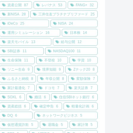
資産公開
87
レバナス
53
FANG+
32
新NISA
28
三井住友プラチナプリファード
25
iDeCo
25
NISA
24
運用シミュレーション
16
日本株
14
楽天モバイル
13
給与公開
12
SBI証券
11
NASDAQ100
11
生命保険
11
不登校
10
学資
10
ソニー生命
9
境界知能
9
Zテック20
8
ふるさと納税
8
年収公開
8
変額保険
7
家計最適化
7
ドコモ
7
楽天証券
7
SOXL
6
婚活
6
住信SBIネット銀行
6
資産総括
6
確定申告
6
軽量化計画
6
DQ
6
ネットワークビジネス
5
仮想通貨詐欺
5
退職金
5
家計簿
5