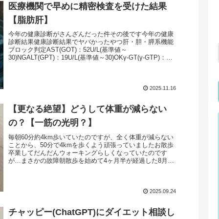
医療機関で早めに精密検査を受けた結果
【脂肪肝】
今年の健康診断がさんざんだった件その後です今年の健康
診断結果健康診断結果でヤバかったやつ肝・胆・膵系機能
ブロック判定AST(GOT)：52U/L(基準値～
30)NGALT(GPT)：19U/L(基準値～30)OKγ-GT(γ-GTP)：
17...
2025.11.16
【更なる絶望】どうして体重が減らない
の？【一筋の光明？】
毎朝60分約4km歩いていたのですが、全く体重が減らない
ことから、50分で4kmを歩くよう頑張っていましたお散歩
卒業してだんだんウォーキングらしくなっていたのです
が…まさかの故障朝散歩を始めて4ヶ月半が経過した8月末
頃、問題が起きました膝が...
2025.09.24
チャッピー(ChatGPT)にダイエット相談し