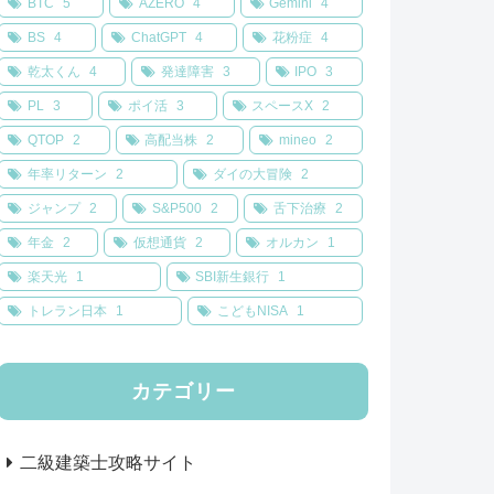
BTC
5
AZERO
4
Gemini
4
BS
4
ChatGPT
4
花粉症
4
乾太くん
4
発達障害
3
IPO
3
PL
3
ポイ活
3
スペースX
2
QTOP
2
高配当株
2
mineo
2
年率リターン
2
ダイの大冒険
2
ジャンプ
2
S&P500
2
舌下治療
2
年金
2
仮想通貨
2
オルカン
1
楽天光
1
SBI新生銀行
1
トレラン日本
1
こどもNISA
1
カテゴリー
二級建築士攻略サイト