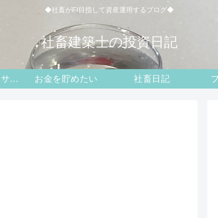
◆社畜がFI目指して資産運用するブログ◆
社畜建築士の投資日記
二級建築士攻略サイト
お金を貯めたい
社畜日記