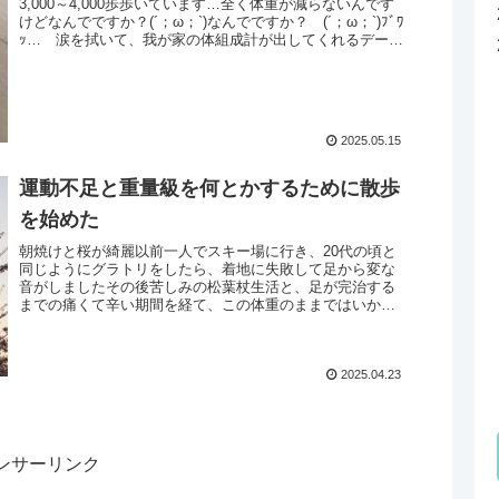
3,000～4,000歩歩いています…全く体重が減らないんです
けどなんでですか？(´；ω；`)なんでですか？ (´；ω；`)ﾌﾞﾜ
ｯ… 涙を拭いて、我が家の体組成計が出してくれるデータ
を...
2025.05.15
運動不足と重量級を何とかするために散歩
を始めた
朝焼けと桜が綺麗以前一人でスキー場に行き、20代の頃と
同じようにグラトリをしたら、着地に失敗して足から変な
音がしましたその後苦しみの松葉杖生活と、足が完治する
までの痛くて辛い期間を経て、この体重のままではいか
ん！！と一念発起しました(兵庫の...
2025.04.23
ンサーリンク