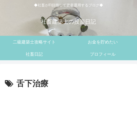
◆社畜がFI目指して資産運用するブログ◆
社畜建築士の投資日記
二級建築士攻略サイト
お金を貯めたい
社畜日記
プロフィール
舌下治療