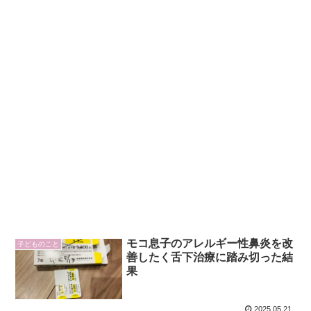
モコ息子のアレルギー性鼻炎を改
子どものこと
善したく舌下治療に踏み切った結
果
2025.05.21