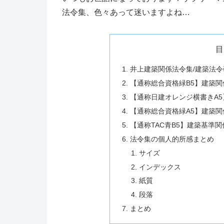
法令集、色々あって迷いますよね…
目
井上建築関係法令集/建築法
【通称総合資格緑B5】建築関
【通称日建オレンジ横書きA5
【通称総合資格緑A5】建築関
【通称TAC青B5】建築基準関
法令集の個人的所感まとめ
サイズ
インデックス
紙質
段落
まとめ