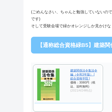
(ごめんなさい、ちゃんと勉強していないの
です)
そして受験会場で緑かオレンジしか見かけな
【通称総合資格緑B5】建築関
建築関係法令集法令
編（令和3年版） [
総合資格学院 ]
価格：3080円（税
込、送料無料)
(2021/4/24時点)