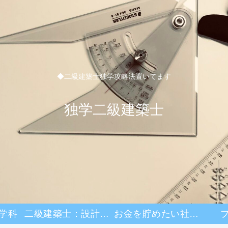
◆二級建築士独学攻略法置いてます
独学二級建築士
学科
二級建築士：設計製図
お金を貯めたい社畜日記