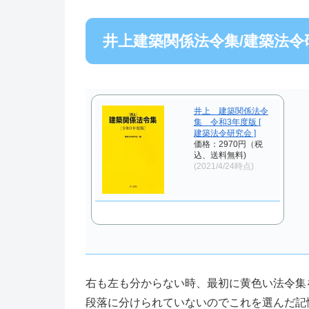
井上建築関係法令集/建築法令
井上 建築関係法令
集 令和3年度版 [
建築法令研究会 ]
価格：2970円（税
込、送料無料)
(2021/4/24時点)
右も左も分からない時、最初に黄色い法令集
段落に分けられていないのでこれを選んだ記